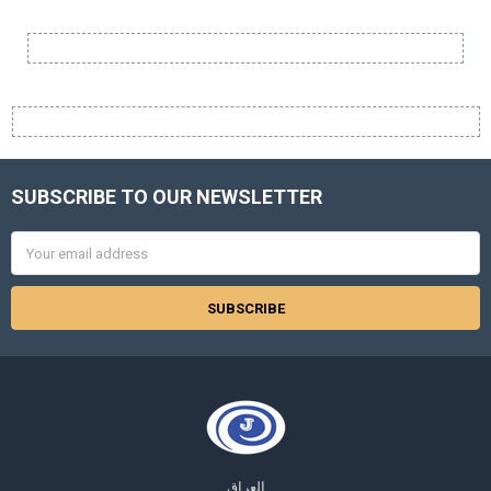
Sidebar
SUBSCRIBE TO OUR NEWSLETTER
Footer
Email
Address
العراق