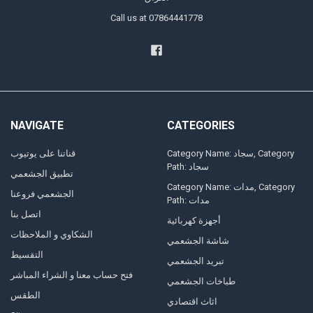
Call us at 07864441778
NAVIGATE
CATEGORIES
Category Name: سجاد, Category
قناتنا على يوتيوب
Path: سجاد
تطبيق الجشعمي
Category Name: مدات, Category
الجشعمي فروعنا
Path: مدات
اتصل بنا
أجهزة كهربائية
الشكاوي و الملاحظات
شاشة الجشعمي
التقسيط
تبريد الجشعمي
فتح حساب معنا و الشراء المباشر
طباخات الجشعمي
الطقس
اثاث اقتصادي