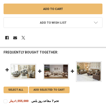
ADD TO WISH LIST
FREQUENTLY BOUGHT TOGETHER:
SELECT ALL
ADD SELECTED TO CART
تخم 7 مقاعد روز بلس
1,555,000دينار
CURRENT
QUANTITY: