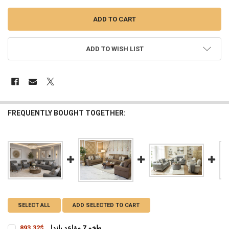
ADD TO WISH LIST
FREQUENTLY BOUGHT TOGETHER:
SELECT ALL
ADD SELECTED TO CART
طخم 7 مقاعد باندا
$893.32