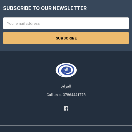
SUBSCRIBE TO OUR NEWSLETTER
Footer
Email
Address
العراق
Call us at 07864441778