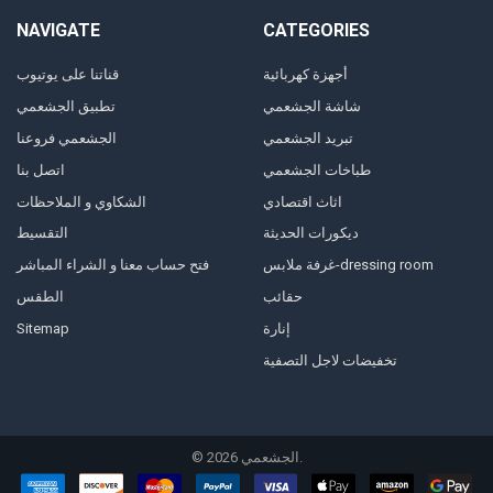
NAVIGATE
CATEGORIES
أجهزة كهربائية
قناتنا على يوتيوب
شاشة الجشعمي
تطبيق الجشعمي
تبريد الجشعمي
الجشعمي فروعنا
طباخات الجشعمي
اتصل بنا
اثاث اقتصادي
الشكاوي و الملاحظات
ديكورات الحديثة
التقسيط
غرفة ملابس-dressing room
فتح حساب معنا و الشراء المباشر
حقائب
الطقس
إنارة
Sitemap
تخفيضات لاجل التصفية
الجشعمي.
2026
©