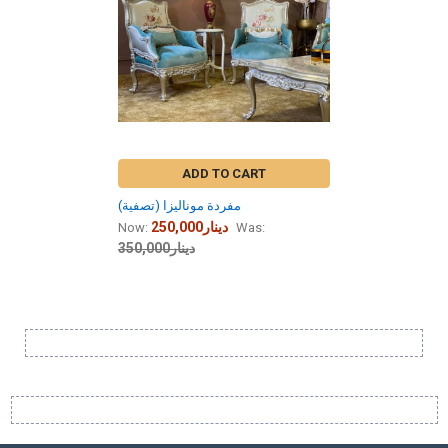
ADD TO CART
مفردة موناليزا (تصفية)
250,000دينار
Now:
Was:
350,000دينار
Sidebar