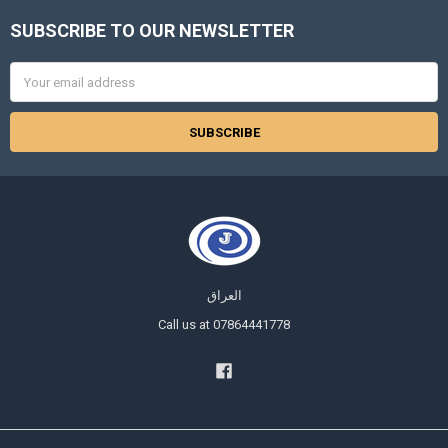
SUBSCRIBE TO OUR NEWSLETTER
Footer
Email
Address
العراق
Call us at 07864441778