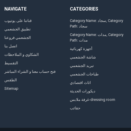
NAVIGATE
CATEGORIES
Category Name: سجاد, Category
قناتنا على يوتيوب
Path: سجاد
تطبيق الجشعمي
Category Name: مدات, Category
الجشعمي فروعنا
Path: مدات
اتصل بنا
أجهزة كهربائية
الشكاوي و الملاحظات
شاشة الجشعمي
التقسيط
تبريد الجشعمي
فتح حساب معنا و الشراء المباشر
طباخات الجشعمي
الطقس
اثاث اقتصادي
Sitemap
ديكورات الحديثة
غرفة ملابس-dressing room
حقائب