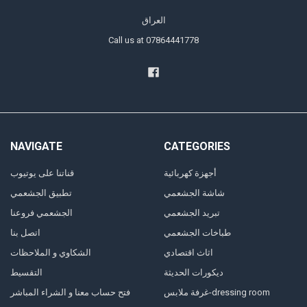
العراق
Call us at 07864441778
NAVIGATE
CATEGORIES
أجهزة كهربائية
قناتنا على يوتيوب
شاشة الجشعمي
تطبيق الجشعمي
تبريد الجشعمي
الجشعمي فروعنا
طباخات الجشعمي
اتصل بنا
اثاث اقتصادي
الشكاوي و الملاحظات
ديكورات الحديثة
التقسيط
غرفة ملابس-dressing room
فتح حساب معنا و الشراء المباشر