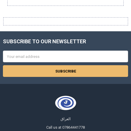
Sidebar
SUBSCRIBE TO OUR NEWSLETTER
Footer
Email
Address
العراق
Call us at 07864441778