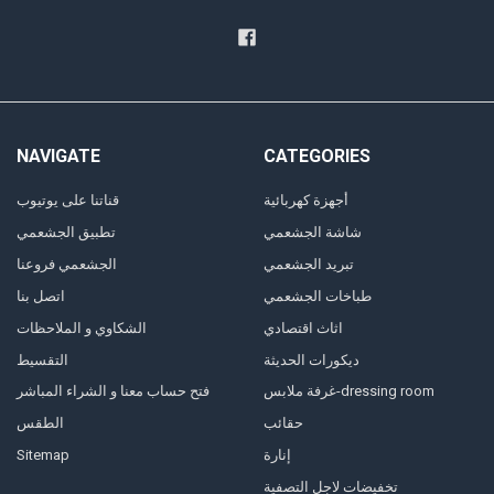
NAVIGATE
CATEGORIES
أجهزة كهربائية
قناتنا على يوتيوب
شاشة الجشعمي
تطبيق الجشعمي
تبريد الجشعمي
الجشعمي فروعنا
طباخات الجشعمي
اتصل بنا
اثاث اقتصادي
الشكاوي و الملاحظات
ديكورات الحديثة
التقسيط
غرفة ملابس-dressing room
فتح حساب معنا و الشراء المباشر
حقائب
الطقس
إنارة
Sitemap
تخفيضات لاجل التصفية