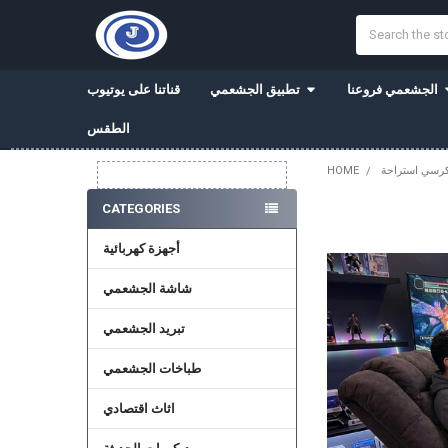
Search
الجشعمي فروعنا
تطبيق الجشعمي
قناتنا على يوتيوب
الطقس
رسي استراحة
HOME
Sidebar
CATEGORIES
أجهزة كهربائية
شاشة الجشعمي
تبريد الجشعمي
طباخات الجشعمي
اثاث اقتصادي