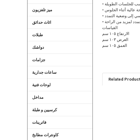
ميز تلفزيون
تمدد لمزيد من الراحة
اثاث حدائق
القياسات
الارتفاع ١٠٥ سم
طبلات
العرض ١٠٣ سم
العمق ١٠٥ سم
دواشك
جزامات
ساعات جدارية
Related Produc
لوحات فنية
مداخل
Related
Products
كرسيين و طبلة
فاترينات
كاونترات مطابخ