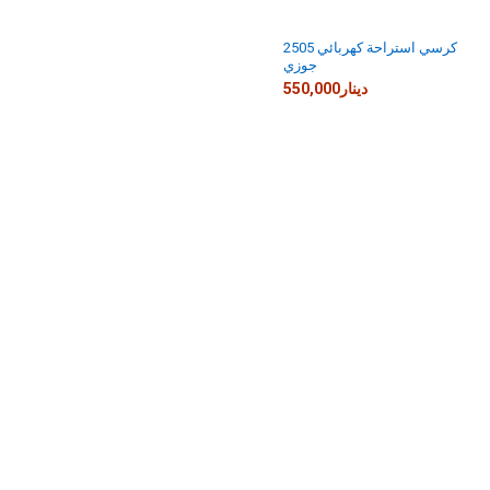
كرسي استراحة كهربائي 2505
جوزي
550,000دينار