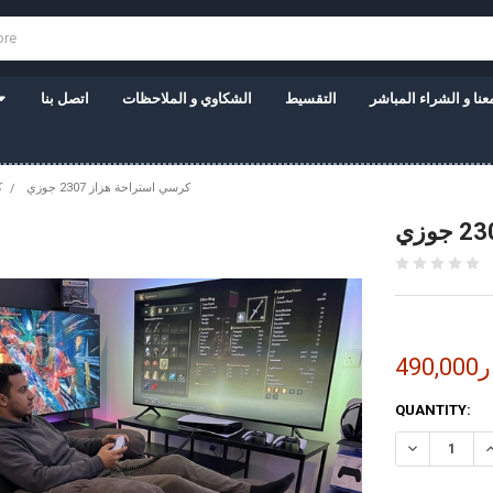
نا و الشراء المباشر
التقسيط
الشكاوي و الملاحظات
اتصل بنا
كرسي استراحة هزاز 2307 جوزي
ك
نار
CURRENT
QUANTITY:
STOCK: