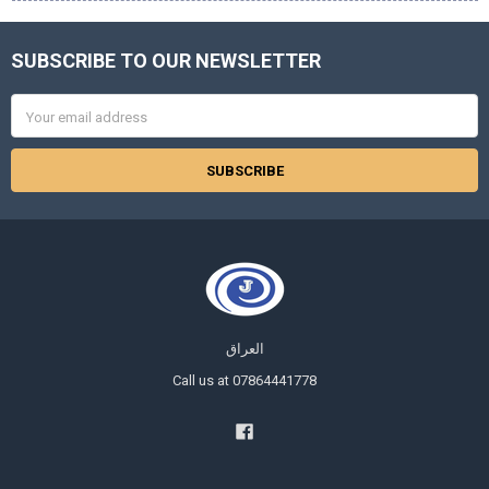
SUBSCRIBE TO OUR NEWSLETTER
Footer
Email
Address
العراق
Call us at 07864441778