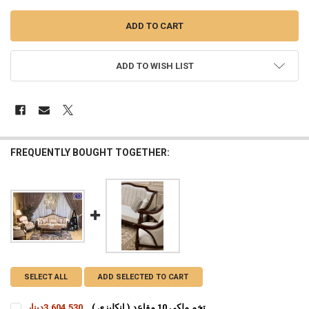
ADD TO WISH LIST
FREQUENTLY BOUGHT TOGETHER:
SELECT ALL
ADD SELECTED TO CART
تخم ملكي 10 مقاعد ( انكليزي )
3,604,530دينار