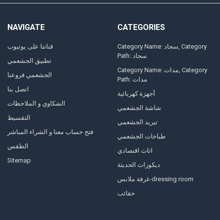
NAVIGATE
CATEGORIES
Category Name: سجاد, Category
قناتنا على يوتيوب
Path: سجاد
تطبيق الجشعمي
Category Name: مدات, Category
الجشعمي فروعنا
Path: مدات
اتصل بنا
أجهزة كهربائية
الشكاوي و الملاحظات
شاشة الجشعمي
التقسيط
تبريد الجشعمي
فتح حساب معنا و الشراء المباشر
طباخات الجشعمي
الطقس
اثاث اقتصادي
Sitemap
ديكورات الحديثة
غرفة ملابس-dressing room
حقائب