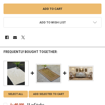
ADD TO WISH LIST
FREQUENTLY BOUGHT TOGETHER:
SELECT ALL
ADD SELECTED TO CART
دواسة كود 11
80,000دينار