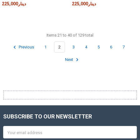
225,000دينار
225,000دينار
Items 21 to 40 of 129 total
Previous
1
2
3
4
5
6
7
Next
SUBSCRIBE TO OUR NEWSLETTER
Footer
Email
Address