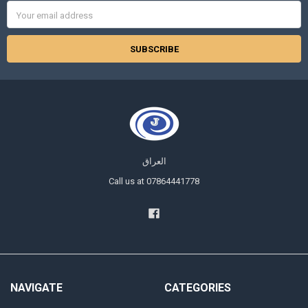
Email
Address
العراق
Call us at 07864441778
NAVIGATE
CATEGORIES