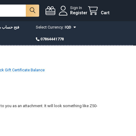
Sign In
Register
Cart
فتح حساب مع
Select Currency:
IQD
07864441778
k Gift Certificate Balance
d to you as an attachment. It will look something like Z50-