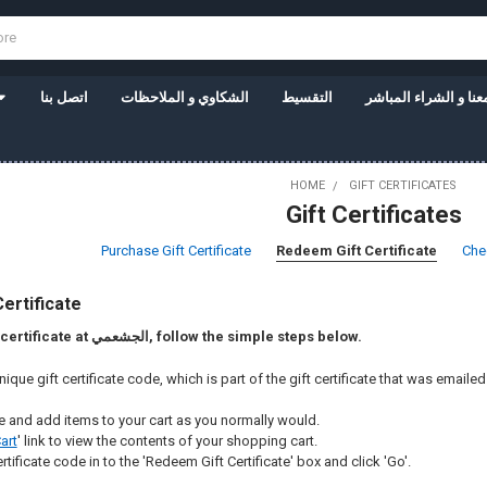
نا و الشراء المباشر
التقسيط
الشكاوي و الملاحظات
اتصل بنا
HOME
GIFT CERTIFICATES
Gift Certificates
Purchase Gift Certificate
Redeem Gift Certificate
Chec
ertificate
To redeem a gift certificate at الجشعمي, follow the simple steps below.
ique gift certificate code, which is part of the gift certificate that was emaile
e and add items to your cart as you normally would.
art
' link to view the contents of your shopping cart.
rtificate code in to the 'Redeem Gift Certificate' box and click 'Go'.