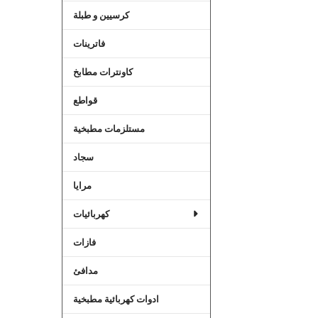
كرسيين و طبلة
فاترينات
كاونترات مطابخ
قواطع
مستلزمات مطبخية
سجاد
مرايا
كهربائيات
فازات
مدافئ
ادوات كهربائية مطبخية