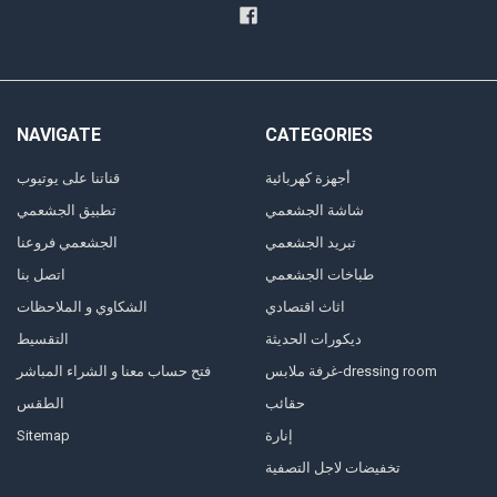
NAVIGATE
CATEGORIES
أجهزة كهربائية
قناتنا على يوتيوب
شاشة الجشعمي
تطبيق الجشعمي
تبريد الجشعمي
الجشعمي فروعنا
طباخات الجشعمي
اتصل بنا
اثاث اقتصادي
الشكاوي و الملاحظات
ديكورات الحديثة
التقسيط
غرفة ملابس-dressing room
فتح حساب معنا و الشراء المباشر
حقائب
الطقس
إنارة
Sitemap
تخفيضات لاجل التصفية