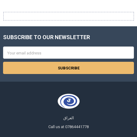
SUBSCRIBE TO OUR NEWSLETTER
Footer
Email
Address
العراق
Call us at 07864441778