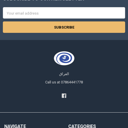
Email
Address
العراق
Call us at 07864441778
NAVIGATE
CATEGORIES