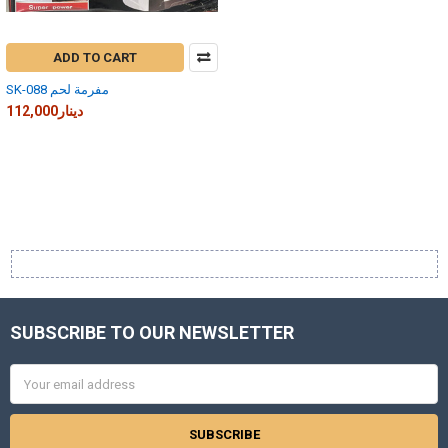
ADD TO CART
SK-088 مفرمة لحم
112,000دينار
SUBSCRIBE TO OUR NEWSLETTER
Footer
Email
Address