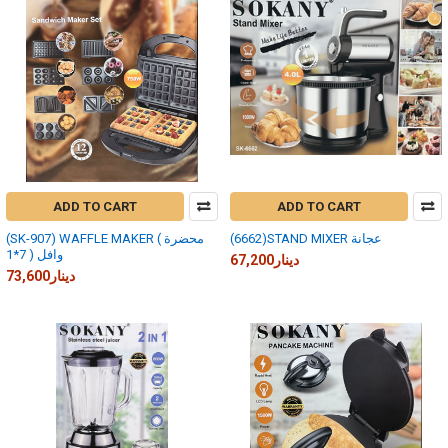
ADD TO CART
ADD TO CART
(6662)STAND MIXER عجانة
(SK-907) WAFFLE MAKER ( محضرة
وافل ( 7*1
67,200دينار
73,600دينار