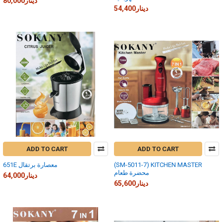
80,000دينار
54,400دينار
ADD TO CART
ADD TO CART
(SM-5011-7) KITCHEN MASTER
651E معصارة برتقال
محضرة طعام
64,000دينار
65,600دينار