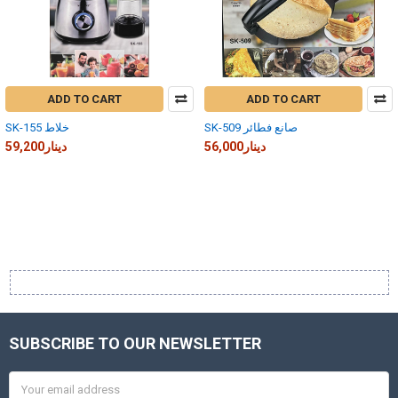
ADD TO CART
ADD TO CART
SK-509 صانع فطائر
SK-155 خلاط
56,000دينار
59,200دينار
SUBSCRIBE TO OUR NEWSLETTER
Footer
Email
Address