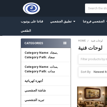
Search
الجشعمي فروعنا
تطبيق الجشعمي
قناتنا على يوتيوب
الطقس
لوحات فنية
HOME
CATEGORIES
لوحات فنية
Sidebar
Category Name: سجاد,
Category Path: سجاد
Category Name: مدات,
Category Path: مدات
Sort By:
أجهزة كهربائية
شاشة الجشعمي
تبريد الجشعمي