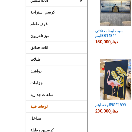
اثاث مكتبي
كرسي استراحة
غرف طعام
سيت لوحات ثلاثي
ايتمBB14844
ميز تلفزيون
150,000دينار
اثاث حدائق
طبلات
دواشك
جزامات
ساعات جدارية
لوحة ايتمPIGE1899
لوحات فنية
230,000دينار
مداخل
كرسيين و طبلة