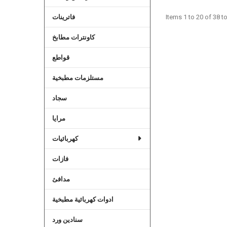
فاترينات
Items 1 to 20 of 38 to
كاونترات مطابخ
قواطع
مستلزمات مطبخية
سجاد
مرايا
كهربائيات
فازات
مدافئ
ادوات كهربائية مطبخية
سنادين ورد