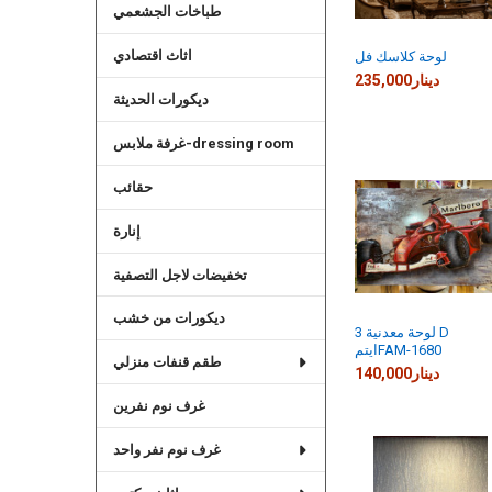
طباخات الجشعمي
اثاث اقتصادي
لوحة كلاسك فل
235,000دينار
ديكورات الحديثة
غرفة ملابس-dressing room
حقائب
إنارة
تخفيضات لاجل التصفية
ديكورات من خشب
لوحة معدنية 3 D
ايتمFAM-1680
طقم قنفات منزلي
140,000دينار
غرف نوم نفرين
غرف نوم نفر واحد