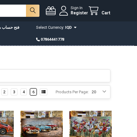
Sign In
Register
Cart
IQD
Select Currency:
فتح حساب مع
07864441778
2
3
4
6
Products Per Page: