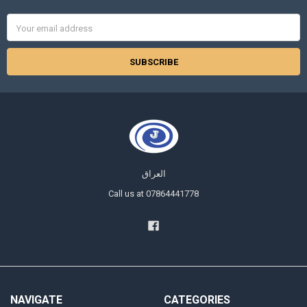
Email
Address
العراق
Call us at 07864441778
NAVIGATE
CATEGORIES