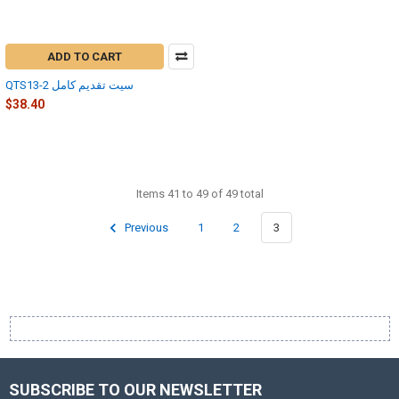
ADD TO CART
QTS13-2 سيت تقديم كامل
$38.40
Items 41 to 49 of 49 total
Previous
1
2
3
SUBSCRIBE TO OUR NEWSLETTER
Footer