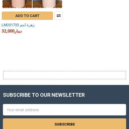
ADD TO CART
LM201733 زهرة ايتم
32,000دينار
SUBSCRIBE TO OUR NEWSLETTER
Footer
Email
Address