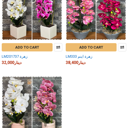
ADD TO CART
ADD TO CART
LM333 زهرة ايتم
LM201737 زهرة
38,400دينار
32,000دينار