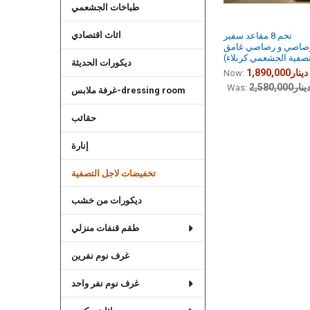
طباخات الجشعمي
اثاث اقتصادي
تخم 8 مقاعد سفير
صاصي و رصاصي غامق
تصفية الجشعمي كربلاء)
ديكورات الحديثة
1,890,000دينار
Now:
2,580,00دينار
Was:
غرفة ملابس-dressing room
حقائب
إنارة
تخفيضات لاجل التصفية
ديكورات من خشب
طقم قنفات منزلي
غرف نوم نفرين
غرف نوم نفر واحد