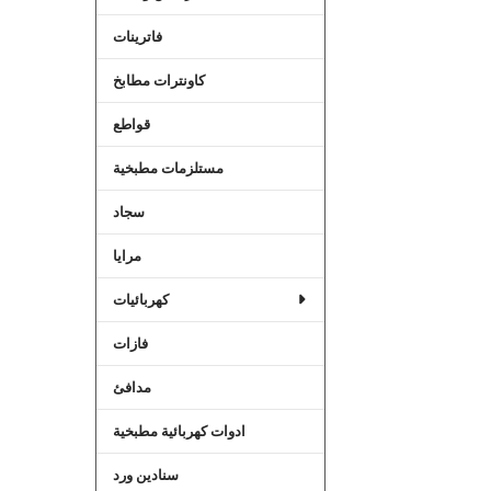
فاترينات
كاونترات مطابخ
قواطع
مستلزمات مطبخية
سجاد
مرايا
كهربائيات
فازات
مدافئ
ادوات كهربائية مطبخية
سنادين ورد