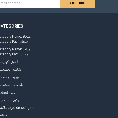
s
CATEGORIES
Category Name: سجاد
Category Path: سجاد
Category Name: مدات
Category Path: مدات
أجهزة كهربائي
شاشة الجشعم
تبريد الجشعم
طباخات الجشعم
اثاث اقتصاد
ديكورات الحديث
غرفة ملابس-dressing room
حقائ