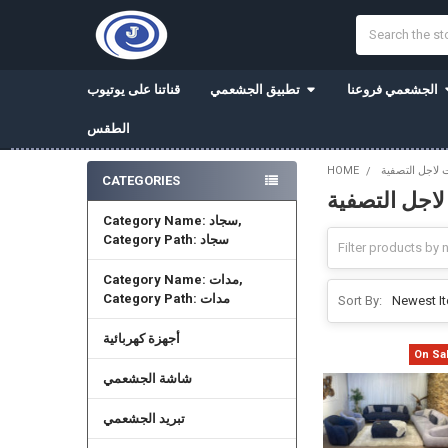
Search
الجشعمي فروعنا
تطبيق الجشعمي
قناتنا على يوتيوب
الطقس
 لاجل التصفية
HOME
CATEGORIES
اجل التصفية
Sidebar
Category Name: سجاد,
Category Path: سجاد
Category Name: مدات,
Category Path: مدات
Sort By:
أجهزة كهربائية
On Sa
شاشة الجشعمي
تبريد الجشعمي