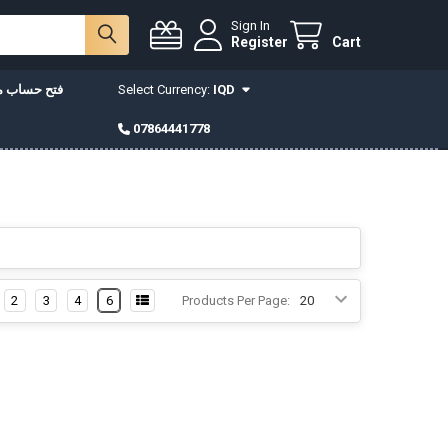
Sign In
Register
Cart
IQD
Select Currency:
فتح حساب مع
07864441778
2
3
4
6
Products Per Page: