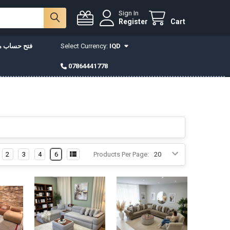
Sign In
Register
Cart
IQD
Select Currency:
فتح حساب مع
07864441778
2
3
4
6
Products Per Page: