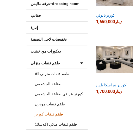
غرفة ملابس-dressing room
كورنرنابولي
حقائب
1,650,000دينار
إنارة
تخفيضات لاجل التصفية
ديكورات من خشب
طقم قنفات منزلي
All طقم قنفات منزلي
صناعة الجشعمي
كورنر نبراسكا بلس
1,700,000دينار
كورنر عراقي صناعة الجشعمي
طقم قنفات مودرن
طقم قنفات كورنر
طقم قنفات ملكي (كلاسك)