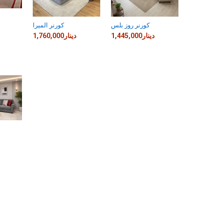
كورنر روز بلس
كورنر الميرا
1,445,000دينار
1,760,000دينار