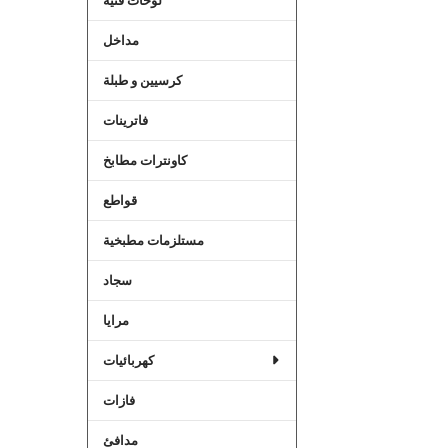
لوحات فنية
مداخل
كرسيين و طبلة
فاترينات
كاونترات مطابخ
قواطع
مستلزمات مطبخية
سجاد
مرايا
كهربائيات
فازات
مدافئ