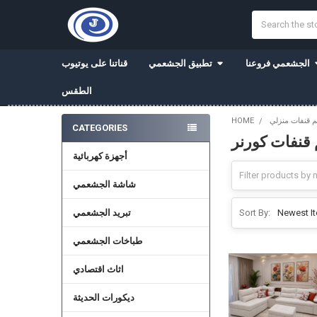
Search
الجشعمي فروعنا
تطبيق الجشعمي
قناتنا على يوتيوب
الطقس
 قنفات منزلي
HOME
CATEGORIES
قنفات كورنر
Sidebar
أجهزة كهربائية
شاشة الجشعمي
تبريد الجشعمي
Sort By:
طباخات الجشعمي
اثاث اقتصادي
ديكورات الحديثة