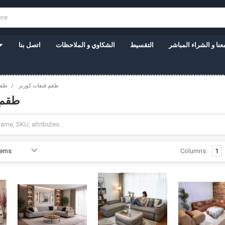
نا و الشراء المباشر
التقسيط
الشكاوي و الملاحظات
اتصل بنا
طقم قنفات كورنر
طقم
طقم 
Columns:
1