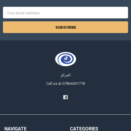
Email
Address
العراق
Call us at 07864441778
NAVIGATE
CATEGORIES