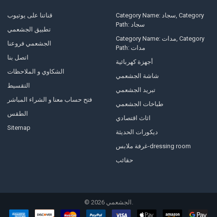
Category Name: سجاد, Category
قناتنا على يوتيوب
Path: سجاد
تطبيق الجشعمي
Category Name: مدات, Category
الجشعمي فروعنا
Path: مدات
اتصل بنا
أجهزة كهربائية
الشكاوي و الملاحظات
شاشة الجشعمي
التقسيط
تبريد الجشعمي
فتح حساب معنا و الشراء المباشر
طباخات الجشعمي
الطقس
اثاث اقتصادي
Sitemap
ديكورات الحديثة
غرفة ملابس-dressing room
حقائب
الجشعمي.
2026
©