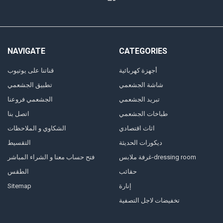
NAVIGATE
CATEGORIES
أجهزة كهربائية
قناتنا على يوتيوب
شاشة الجشعمي
تطبيق الجشعمي
تبريد الجشعمي
الجشعمي فروعنا
طباخات الجشعمي
اتصل بنا
اثاث اقتصادي
الشكاوي و الملاحظات
ديكورات الحديثة
التقسيط
غرفة ملابس-dressing room
فتح حساب معنا و الشراء المباشر
حقائب
الطقس
إنارة
Sitemap
تخفيضات لاجل التصفية