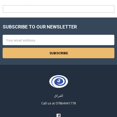
SUBSCRIBE TO OUR NEWSLETTER
Footer
Email
Address
العراق
Call us at 07864441778